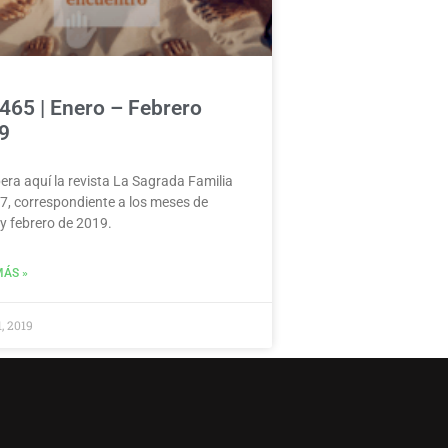
465 | Enero – Febrero
9
ra aquí la revista La Sagrada Familia
7, correspondiente a los meses de
y febrero de 2019.
MÁS »
1, 2019