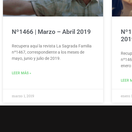
Nº1466 | Marzo – Abril 2019
Nº1
201
Recupera aquí la revista La Sagrada Familia
nº1467, correspondiente a los meses de
Recupe
mayo, junio y julio de 2019.
nº146
enero 
LEER MÁS »
LEER 
marzo 1, 2019
enero 