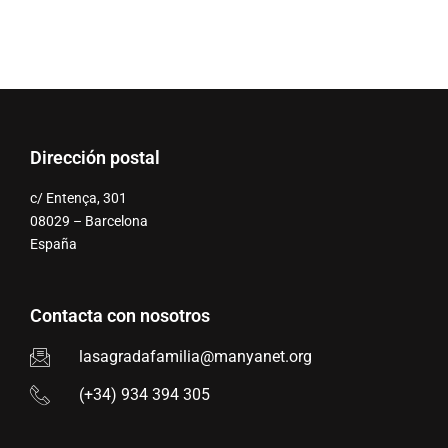
Dirección postal
c/ Entença, 301
08029 – Barcelona
España
Contacta con nosotros
lasagradafamilia@manyanet.org
(+34) 934 394 305