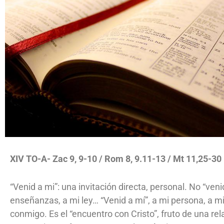
XIV TO-
A- Zac 9, 9-10 / Rom 8, 9.11-13 / Mt 11,25-30
“Venid a mi”: una invitación directa, personal. No “veni
enseñanzas, a mi ley… “Venid a mí”, a mi persona, a mi 
conmigo. Es el “encuentro con Cristo”, fruto de una re