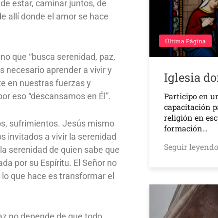
de estar, caminar juntos, de
e allí donde el amor se hace
Última Página
ano que “busca serenidad, paz,
s necesario aprender a vivir y
Iglesia d
te en nuestras fuerzas y
por eso “descansamos en Él”.
Participo en u
capacitación p
religión en es
edos, sufrimientos. Jesús mismo
formación…
s invitados a vivir la serenidad
Seguir leyend
s la serenidad de quien sabe que
da por su Espíritu. El Señor no
 lo que hace es transformar el
paz no depende de que todo