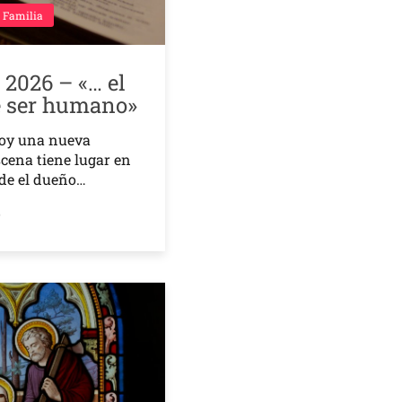
 Familia
o 2026 – «… el
e ser humano»
oy una nueva
scena tiene lugar en
de el dueño…
o