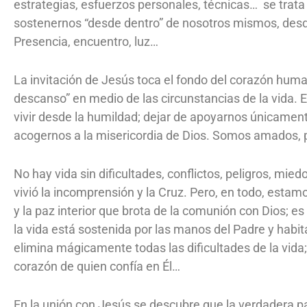
estrategias, esfuerzos personales, técnicas… se trata 
sostenernos “desde dentro” de nosotros mismos, desd
Presencia, encuentro, luz…
La invitación de Jesús toca el fondo del corazón hum
descanso” en medio de las circunstancias de la vida. E
vivir desde la humildad; dejar de apoyarnos únicamen
acogernos a la misericordia de Dios. Somos amados, 
No hay vida sin dificultades, conflictos, peligros, mi
vivió la incomprensión y la Cruz. Pero, en todo, estamo
y la paz interior que brota de la comunión con Dios; e
la vida está sostenida por las manos del Padre y habita
elimina mágicamente todas las dificultades de la vida;
corazón de quien confía en Él…
En la unión con Jesús se descubre que la verdadera 