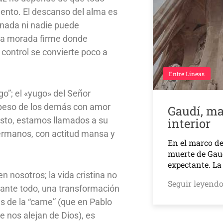
nto. El descanso del alma es
 nada ni nadie puede
na morada firme donde
control se convierte poco a
Entre Líneas
o”; el «yugo» del Señor
el peso de los demás con amor
Gaudí, ma
Cristo, estamos llamados a su
interior
hermanos, con actitud mansa y
En el marco de
muerte de Gaud
expectante. L
n nosotros; la vida cristina no
Seguir leyend
 ante todo, una transformación
ias de la “carne” (que en Pablo
 nos alejan de Dios), es