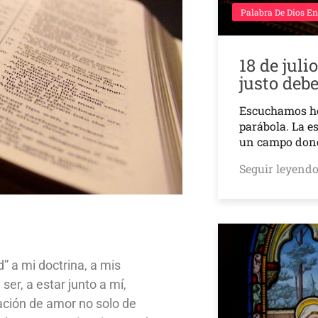
Palabra De Dios En
18 de juli
justo deb
Escuchamos h
parábola. La e
un campo don
Seguir leyend
d” a mi doctrina, a mis
ser, a estar junto a mí,
lación de amor no solo de