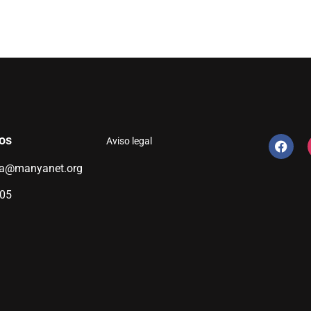
os
Aviso legal
ia@manyanet.org
305