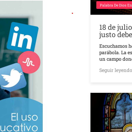
Palabra De Dios En
18 de juli
justo deb
Escuchamos h
parábola. La e
un campo don
Seguir leyend