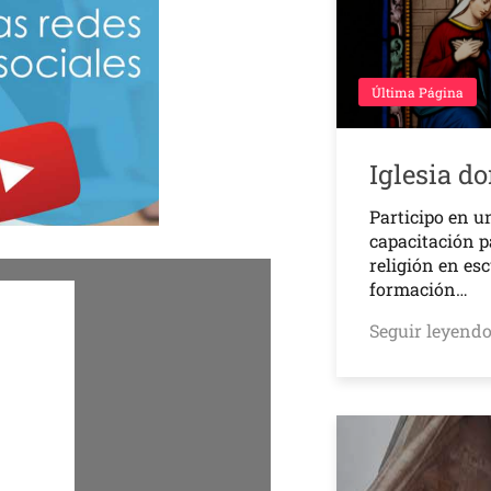
Última Página
Iglesia d
Participo en u
capacitación p
religión en es
formación…
Seguir leyend