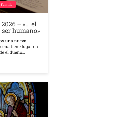
 Familia
o 2026 – «… el
e ser humano»
oy una nueva
scena tiene lugar en
de el dueño…
o