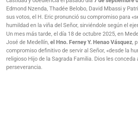
castidad y obediencia el pasado día
7 de septiembre 
Edmond Nzenda, Thadée Belobo, David Mbassi y Patr
sus votos, el H. Eric pronunció su compromiso para «s
humildad en la viña del Señor, sirviéndole según el ej
Un mes más tarde, el día 18 de octubre 2025, en Medel
José de Medellín,
el Hno. Ferney Y. Henao Vásquez
, 
compromiso definitivo de servir al Señor, «desde la hu
religioso Hijo de la Sagrada Familia. Dios les conceda 
perseverancia.