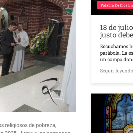
Palabra De Dios En
18 de juli
justo deb
Escuchamos h
parábola. La e
un campo don
Seguir leyend
s religiosos de pobreza,