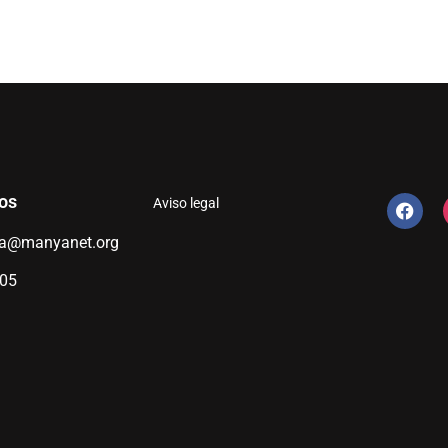
os
Aviso legal
ia@manyanet.org
305