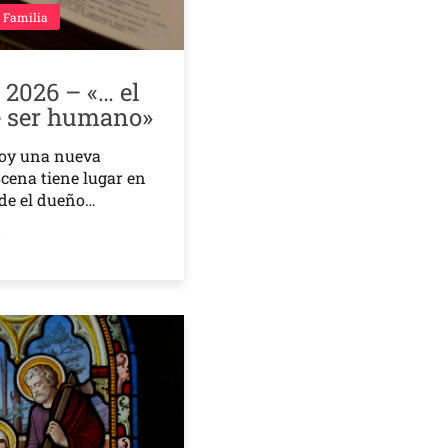
 Familia
o 2026 – «… el
e ser humano»
oy una nueva
scena tiene lugar en
de el dueño…
o