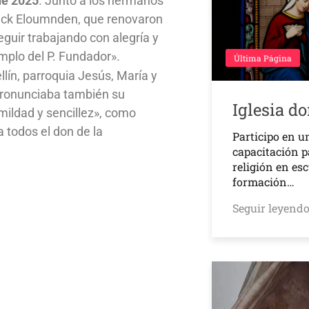
de 2025
. Junto a los hermanos
ick Eloumnden, que renovaron
eguir trabajando con alegría y
emplo del P. Fundador».
Última Página
lín, parroquia Jesús, María y
pronunciaba también su
Iglesia d
mildad y sencillez», como
a todos el don de la
Participo en u
capacitación p
religión en es
formación…
Seguir leyend