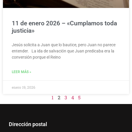
11 de enero 2026 – «Cumplamos toda
justicia»
Jesús solicita a Juan que lo bautice, pero Juan no parece
entender. La ida de salvación que Juan predicaba era la
conversión porque el Reino
LEER MÁS »
enero 19, 2026
1
2
3
4
5
Dirección postal