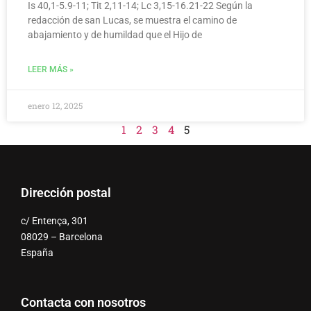
Is 40,1-5.9-11; Tit 2,11-14; Lc 3,15-16.21-22 Según la
redacción de san Lucas, se muestra el camino de
abajamiento y de humildad que el Hijo de
LEER MÁS »
enero 12, 2025
1
2
3
4
5
Dirección postal
c/ Entença, 301
08029 – Barcelona
España
Contacta con nosotros