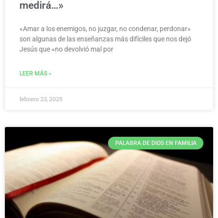
medirá…»
«Amar a los enemigos, no juzgar, no condenar, perdonar»
son algunas de las enseñanzas más difíciles que nos dejó
Jesús que «no devolvió mal por
LEER MÁS »
febrero 23, 2025
PALABRA DE DIOS EN FAMILIA