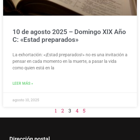
10 de agosto 2025 – Domingo XIX Año
C: «Estad preparados»
La exhortación: «¡Estad preparados!» no es una invitación a
pensar en cada momento en la muerte, a pasar la vida
como quien está en la
LEER MÁS »
agosto 10, 2025
1
2
3
4
5
Dirección postal