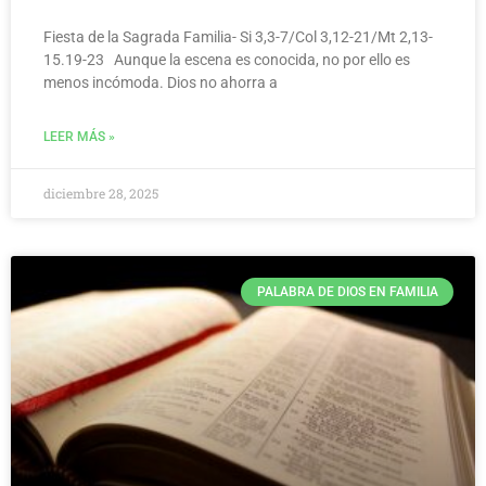
Fiesta de la Sagrada Familia- Si 3,3-7/Col 3,12-21/Mt 2,13-
15.19-23 Aunque la escena es conocida, no por ello es
menos incómoda. Dios no ahorra a
LEER MÁS »
diciembre 28, 2025
PALABRA DE DIOS EN FAMILIA