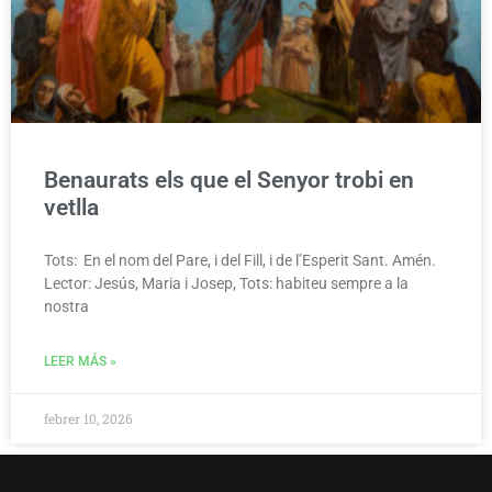
Benaurats els que el Senyor trobi en
vetlla
Tots: En el nom del Pare, i del Fill, i de l’Esperit Sant. Amén.
Lector: Jesús, Maria i Josep, Tots: habiteu sempre a la
nostra
LEER MÁS »
febrer 10, 2026