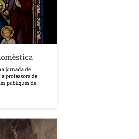
domèstica
na jornada de
r a professors de
oles públiques de…
o