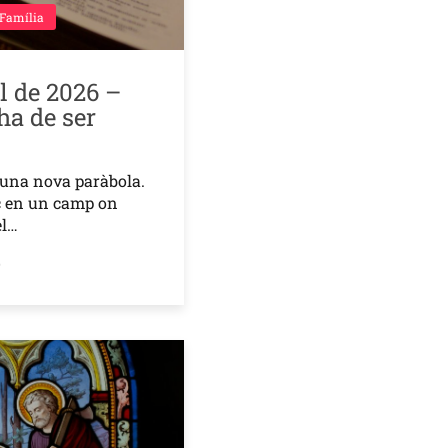
 Família
ol de 2026 –
 ha de ser
 una nova paràbola.
oc en un camp on
el…
o