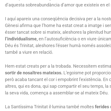
d’aquesta sobreabundància d’amor que existeix en el s
I aquí apareix una conseqüència decisiva per a la nostra
Gènesi afirma que l’home ha estat creat a imatge i s
ésser tancat sobre si mateix, aleshores la plenitud h
l’individualisme,
en l’autosuficiència o en viure única
Déu és Trinitat, aleshores l’ésser humà només assolei
també a viure en relació.
Hem estat creats per a la trobada. Necessitem estima
sortir de nosaltres mateixos.
L’egoisme pot proporcio
però acaba tancant el cor i empobrint l’existència. En c
altres, qui es dona, qui sap compartir el seu temps, la 
la seva vida, comença a assemblar-se al mateix Déu.
La Santíssima Trinitat il·lumina també moltes
ferides