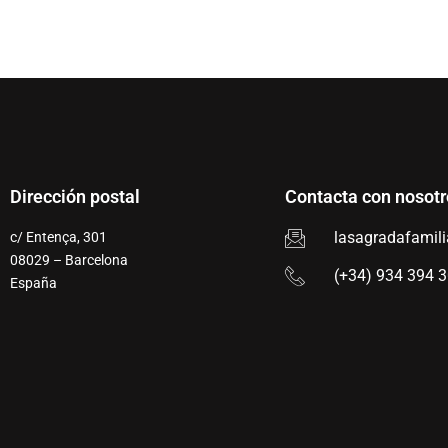
Dirección postal
Contacta con nosotr
lasagradafamil
c/ Entença, 301
08029 – Barcelona
(+34) 934 394 
España