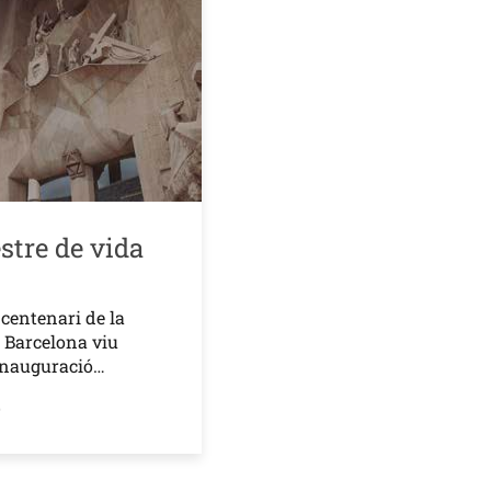
stre de vida
 centenari de la
 Barcelona viu
 inauguració…
o