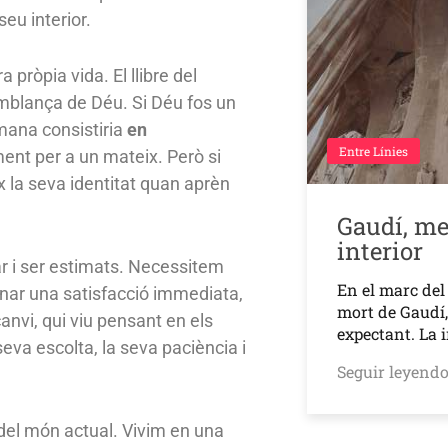
eu interior.
 pròpia vida. El llibre del
emblança de Déu. Si Déu fos un
umana consistiria
en
Entre Línies
ment per a un mateix. Però si
x la seva identitat quan aprèn
Gaudí, me
interior
r i ser estimats. Necessitem
En el marc del
nar una satisfacció immediata,
mort de Gaudí,
anvi, qui viu pensant en els
expectant. La
seva escolta, la seva paciència i
Seguir leyend
del món actual. Vivim en una