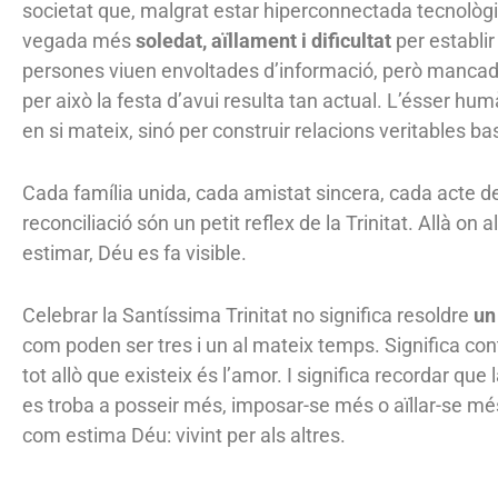
societat que, malgrat estar hiperconnectada tecnolò
vegada més
soledat, aïllament i dificultat
per establir
persones viuen envoltades d’informació, però manca
per això la festa d’avui resulta tan actual. L’ésser hum
en si mateix, sinó per construir relacions veritables ba
Cada família unida, cada amistat sincera, cada acte de
reconciliació són un petit reflex de la Trinitat. Allà on 
estimar, Déu es fa visible.
Celebrar la Santíssima Trinitat no significa resoldre
un
com poden ser tres i un al mateix temps. Significa con
tot allò que existeix és l’amor. I significa recordar que
es troba a posseir més, imposar-se més o aïllar-se mé
com estima Déu: vivint per als altres.