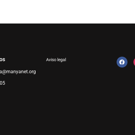
os
Aviso legal
ia@manyanet.org
305