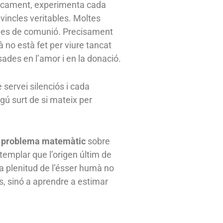
gicament, experimenta cada
 vincles veritables. Moltes
des de comunió. Precisament
à no està fet per viure tancat
sades en l’amor i en la donació.
 servei silenciós i cada
algú surt de si mateix per
 problema matemàtic
sobre
templar que l’origen últim de
 la plenitud de l’ésser humà no
s, sinó a aprendre a estimar