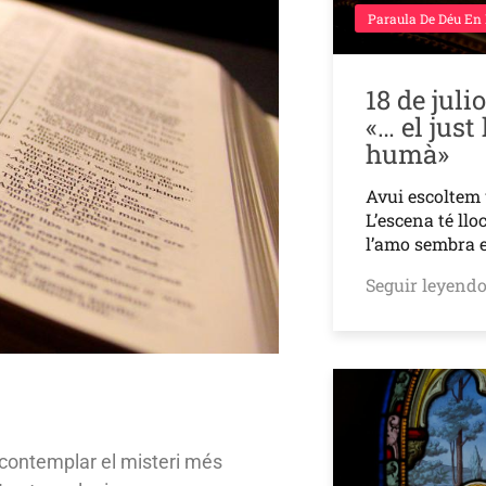
Paraula De Déu En
18 de juli
«… el just
humà»
Avui escoltem
L’escena té ll
l’amo sembra 
Seguir leyend
contemplar el misteri més