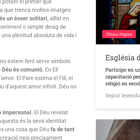
 I potser el primer que
sa que trenca moltes imatges
és un ésser solitari,
aïllat en
vorriment o simple desig de
Última Pàgina
una plenitud absoluta de vida i
Església 
 no estem fent servir símbols
 Déu és comunió.
En Ell
Participo en u
capacitació pe
amor. El Pare estima el Fill, el
religió en esc
 viu d’aquest amor infinit. Déu no
Seguir leyend
o impersonal.
El Déu revelat
Aquesta és la seva identitat
 és una cosa que Déu
fa de tant
 creació neix precisament