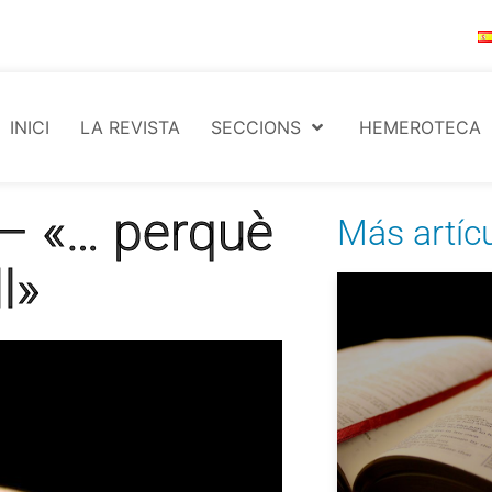
INICI
LA REVISTA
SECCIONS
HEMEROTECA
– «… perquè
Más artíc
l»